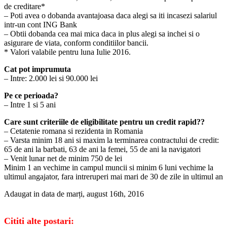
de creditare*
– Poti avea o dobanda avantajoasa daca alegi sa iti incasezi salariul
intr-un cont ING Bank
– Obtii dobanda cea mai mica daca in plus alegi sa inchei si o
asigurare de viata, conform conditiilor bancii.
* Valori valabile pentru luna Iulie 2016.
Cat pot imprumuta
– Intre: 2.000 lei si 90.000 lei
Pe ce perioada?
– Intre 1 si 5 ani
Care sunt criteriile de eligibilitate pentru un credit rapid??
– Cetatenie romana si rezidenta in Romania
– Varsta minim 18 ani si maxim la terminarea contractului de credit:
65 de ani la barbati, 63 de ani la femei, 55 de ani la navigatori
– Venit lunar net de minim 750 de lei
Minim 1 an vechime in campul muncii si minim 6 luni vechime la
ultimul angajator, fara intreruperi mai mari de 30 de zile in ultimul an
Adaugat in data de marți, august 16th, 2016
Cititi alte postari: