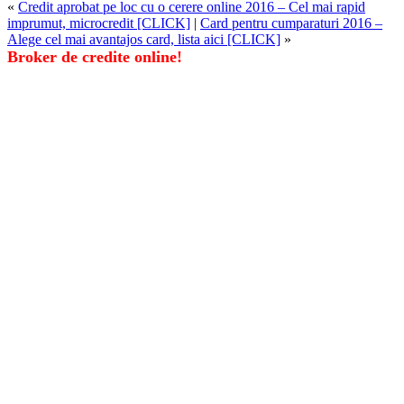
«
Credit aprobat pe loc cu o cerere online 2016 – Cel mai rapid
imprumut, microcredit [CLICK]
|
Card pentru cumparaturi 2016 –
Alege cel mai avantajos card, lista aici [CLICK]
»
Broker de credite online!