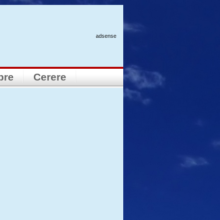
adsense
pre
Cerere