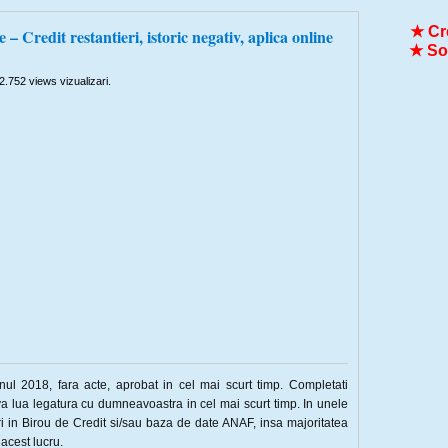
★ Cre
 – Credit restantieri, istoric negativ, aplica online
★ Sol
2.752 views vizualizari.
inul 2018, fara acte, aprobat in cel mai scurt timp. Completati
a lua legatura cu dumneavoastra in cel mai scurt timp. In unele
ari in Birou de Credit si/sau baza de date ANAF, insa majoritatea
 acest lucru.