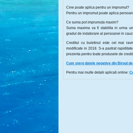
Cine poate aplica pentru un imprumut?
Pentru un imprumut poate aplica persoanel
Ce suma pot imprumuta maxim?
Suma maxima va fi stabilita in urma un
gradul de indatorare al persoanei in cau
Creditul cu buletinul este cel mai ravni
modificate in 2018. S-a pastrat rapiditat
prezenta pentru toate produsele de credita
Cum sterg datele negative din Biroul d
Pentru mai multe detalii aplicati online:
Co