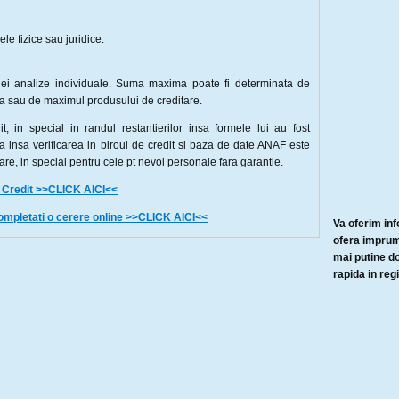
e fizice sau juridice.
ei analize individuale. Suma maxima poate fi determinata de
za sau de maximul produsului de creditare.
t, in special in randul restantierilor insa formele lui au fost
ea insa verificarea in biroul de credit si baza de date ANAF este
re, in special pentru cele pt nevoi personale fara garantie.
e Credit >>CLICK AICI<<
mpletati o cerere online >>CLICK AICI<<
Va oferim inf
ofera imprumu
mai putine d
rapida in reg