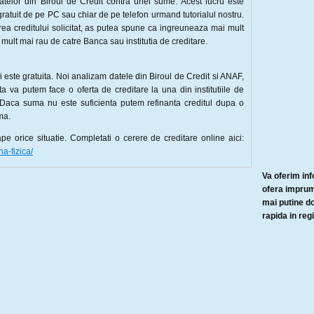
atelor din Biroul de Credit contra unei sume. Acest lucru este
 gratuit de pe PC sau chiar de pe telefon urmand tutorialul nostru.
a creditului solicitat, as putea spune ca ingreuneaza mai mult
 mult mai rau de catre Banca sau institutia de creditare.
i este gratuita. Noi analizam datele din Biroul de Credit si ANAF,
ta va putem face o oferta de creditare la una din institutiile de
. Daca suma nu este suficienta putem refinanta creditul dupa o
ma.
 orice situatie. Completati o cerere de creditare online aici:
na-fizica/
Va oferim inf
ofera imprumu
mai putine d
rapida in reg