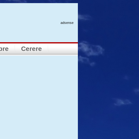
adsense
pre
Cerere