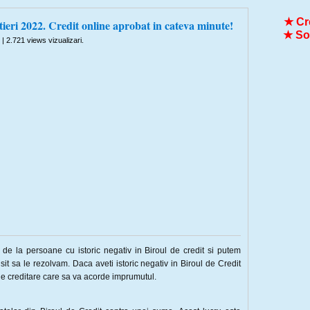
★ Cre
tieri 2022. Credit online aprobat in cateva minute!
★ Sol
| 2.721 views vizualizari.
e de la persoane cu istoric negativ in Biroul de credit si putem
it sa le rezolvam. Daca aveti istoric negativ in Biroul de Credit
 de creditare care sa va acorde imprumutul.