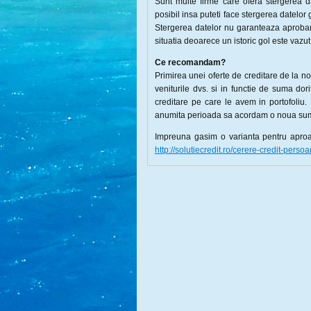
Sunt multe firme care ofera stergerea d
posibil insa puteti face stergerea datelor
Stergerea datelor nu garanteaza aprobare
situatia deoarece un istoric gol este vazut
Ce recomandam?
Primirea unei oferte de creditare de la no
veniturile dvs. si in functie de suma dori
creditare pe care le avem in portofoliu
anumita perioada sa acordam o noua su
Impreuna gasim o varianta pentru aproape
http://solutiecredit.ro/cerere-credit-persoa